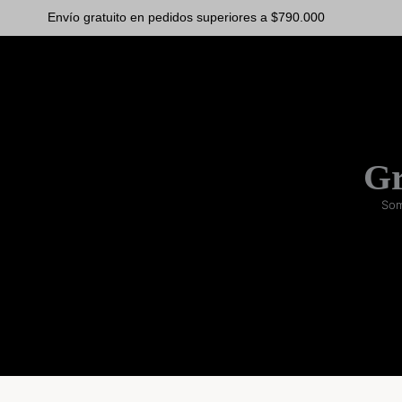
Ir
Envío gratuito en pedidos superiores a $790.000
al
contenido
Gr
Som