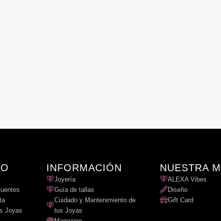
TO
INFORMACIÓN
NUESTRA 
Joyería
ALEXA Vibes
cuentes
Guía de tallas
Diseño
ta
Cuidado y Mantenimiento de
Gift Card
us Joyas
tus Joyas
Magazine